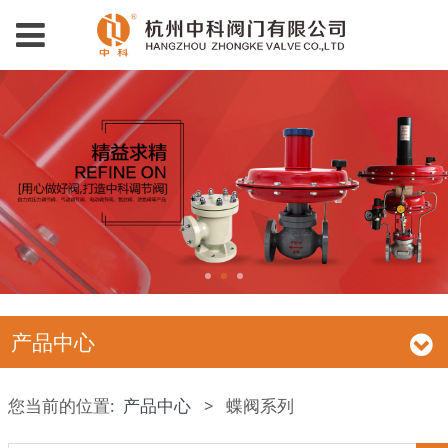
产品中心
您当前的位置:
产品中心
>
蝶阀系列