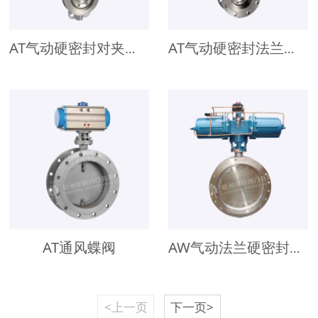
AT气动硬密封对夹蝶阀
AT气动硬密封法兰蝶阀
AT通风蝶阀
AW气动法兰硬密封蝶阀
<上一页
下一页>