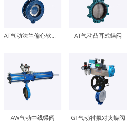
AT气动凸耳式蝶阀
AT气动法兰偏心软密封蝶阀
AW气动中线蝶阀
GT气动衬氟对夹蝶阀