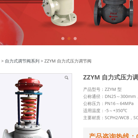
ZYM 自力式压力调节阀
>
自力式调节阀系列
>
ZZYM 自力式压力调节阀
ZZYM 自力式压力
产品型号：ZZYM 型
公称通径：DN25～300mm，
公称压力：PN16～64MPa
适用温度：-5～+350℃
主要材质：SCPH2/WCB，SCS
产品咨询热线：057