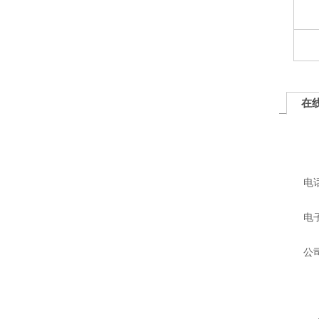
在
电
电
公