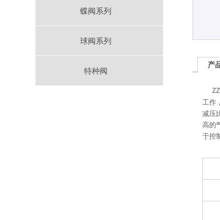
蝶阀系列
球阀系列
产
特种阀
Z
工作
减压
高的
于控