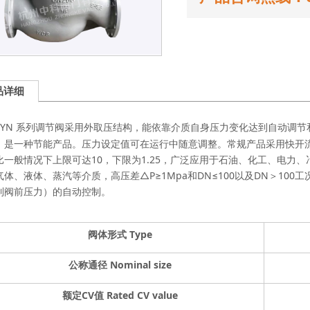
品详细
ZYN 系列调节阀采用外取压结构，能依靠介质自身压力变化达到自动调
，是一种节能产品。压力设定值可在运行中随意调整。常规产品采用快开
比一般情况下上限可达10，下限为1.25，广泛应用于石油、化工、电力
气体、液体、蒸汽等介质，高压差△P≥1Mpa和DN≤100以及DN＞10
制阀前压力）的自动控制。
阀体形式
Type
公称通径
Nominal size
额定
CV
值
Rated CV value