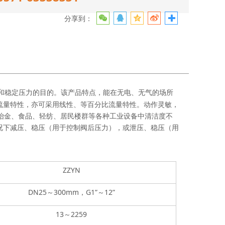
分享到：
节和稳定压力的目的。该产品特点，能在无电、无气的场所
流量特性，亦可采用线性、等百分比流量特性。动作灵敏，
、冶金、食品、轻纺、居民楼群等各种工业设备中清洁度不
0工况下减压、稳压（用于控制阀后压力），或泄压、稳压（用
ZZYN
DN25
～
300mm
，
G1
”～
12
”
13
～
2259