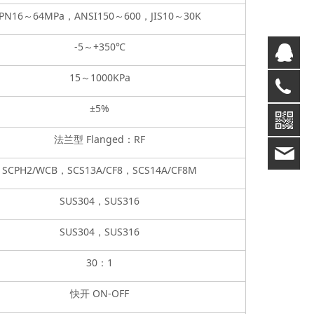
PN16
～
64MPa
，
ANSI150
～
600
，
JIS10
～
30K
-5
～
+350
℃
Q
15
～
1000KPa
05
±
5%
法兰型
Flanged
：
RF
80
SCPH2/WCB
，
SCS13A/CF8
，
SCS14A/CF8M
SUS304
，
SUS316
SUS304
，
SUS316
30
：
1
快开
ON-OFF