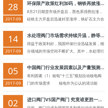
环保限产政策红利加码，钢铁再掀涨价潮
28
8月21日期货市场开盘后，黑色系强势拉涨，
2017-09
硅铁主力开盘后迅速封至涨停，铁矿石主力合
约1801涨近7%，创5个月新高。A股市场上，
钢铁板块也同步走强。截至当日下午收盘...
水处理阀门市场需求持续升温，静等释放
14
得益于政策利好，我国环保行业迅猛发展，细
2017-09
分领域的市场空间不断扩大。其中，水处理行
业备受政策与市场青睐，呈现出高速的发展态
势与广阔的市场前景。
中国阀门行业发展因素以及产量预测分析
05
有利因素（1）核电“十三五”规划拉动核电阀
2017-09
门的市场需求 核电作为公认的清洁能
源，随着核电技术的发展，其安全性与经济性
得以提升，逐渐受到人们推崇。核电阀门是核
进口阀门VS国产阀门 究竟谁更胜一筹？
02
电项目中用量 ...
目前，阀门已成为我国装备制造行业中发展较