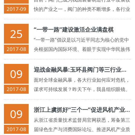
2017-09
快的产业之一，阀门的种类不断增多，各行业
对于阀门质量与技术的要求也越来越高。但像
大部分机械行业一样，我国阀门产业也面临着
“一带一路”建设激活企业满盘棋
25
起步晚、底子差的发展瓶颈。
“一带一路”倡议是以习近平同志为核心的党中
2017-08
央根据国内国际环境、着眼于实现中华民族伟
大复兴，高瞻远瞩提出的宏伟战略构想，是一
项促进沿线各国经济繁荣与区域经济合作、造
迎战金融风暴:玉环县阀门等三行业商讨应对策略
09
福各国人民、促进和平...
面对全球金融风暴，各大行业如何应对危机，
2017-08
谋求可持续发展？昨天下午，我县组织眼镜、
家具、阀门三大行业的企业负责人召开座谈
会，16家企业负责人围绕上述热点问题展开激
浙江上虞抓好“三个一”促进风机产业质量提升
09
烈讨论...
从浙江省质量技术监督局官网获悉，筹备第三
2017-08
届绿色生产与消费国际论坛、推进风机产业质