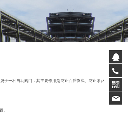
Q
05
阀属于一种自动阀门，其主要作用是防止介质倒流、防止泵及
80
置。